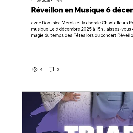
4 nov. 2025
∙
1
min
Réveillon en Musique 6 déc
avec Dominica Merola et la chorale Chantefleurs Ré
musique Le 6 décembre 2025 à 15h , laissez-vous 
magie du temps des Fêtes lors du concert Réveillo
présenté à l’ Église de Bellerive . Vivez un après-m
d’émotions, où la magnifique Dominica Merola et la chorale
Chantefleurs uniront leurs voix pour offrir un spectacle à la fois
touchant, festif et lumineux. Au programme : des c
revisités , des airs classiques et des mélodies...
4
0