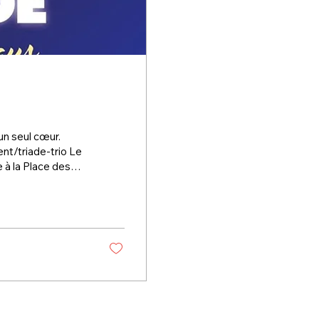
6
un seul cœur.
nt/triade-trio Le
 spectacle
puissantes et