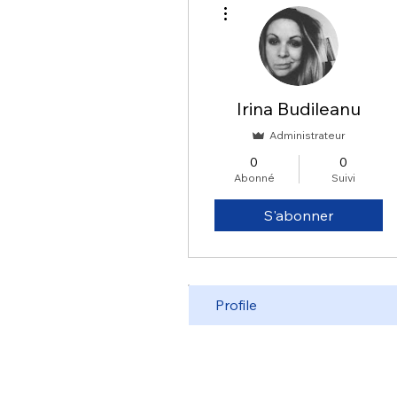
Plus d'actions
Irina Budileanu
Administrateur
0
0
Abonné
Suivi
S'abonner
Profile