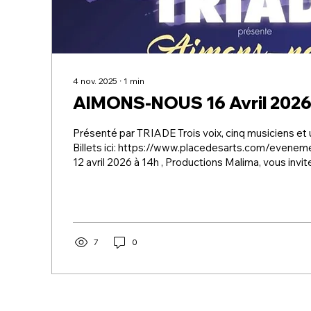
4 nov. 2025
∙
1
min
AIMONS-NOUS 16 Avril 202
Présenté par TRIADE Trois voix, cinq musiciens et 
Billets ici: https://www.placedesarts.com/eveneme
12 avril 2026 à 14h , Productions Malima, vous invite à la Place des
Arts de Montréal , à la 5e salle , pour assister à un
exceptionnel : Aimons-nous , présenté par Triade . Venez vivre une
expérience musicale unique , portée par trois voix 
inspirantes : Noémie Otis , Jenny Casseus et Isabelle Contant
.Accompagnées de cinq musiciens...
7
0