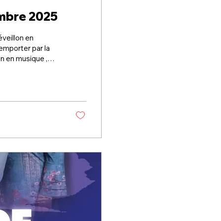
embre 2025
veillon en
emporter par la
n en musique ,
idi empreint
hants de Noël